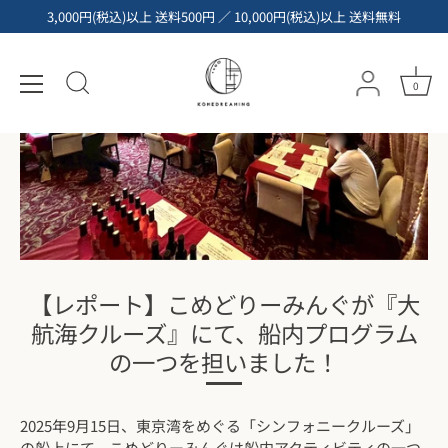
コ
3,000円(税込)以上 送料500円 ／ 10,000円(税込)以上 送料無料
ン
テ
ン
0
ツ
へ
ス
キ
ッ
プ
【レポート】こめどりーみんぐが『大
航海クルーズ』にて、船内プログラム
の一つを担いました！
2025年9月15日、東京湾をめぐる「シンフォニークルーズ」
の船上にて、こめどりーみんぐは船内アクティビティの一つ