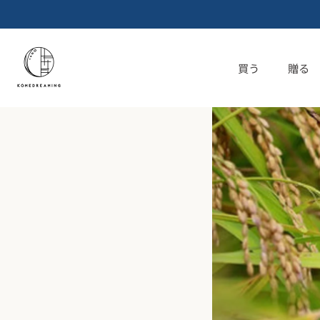
コ
ン
テ
ン
買う
贈る
ツ
へ
ス
キ
ッ
プ