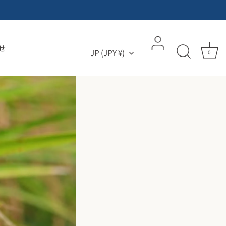
せ
通貨
JP (JPY ¥)
0