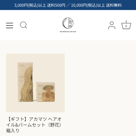
コ
3,000円(税込)以上 送料500円 ／ 10,000円(税込)以上 送料無料
ン
テ
10,000円～
ン
0
ツ
へ
ス
キ
ッ
プ
【ギフト】アカマツ ヘアオ
イル&バームセット（野花）
箱入り