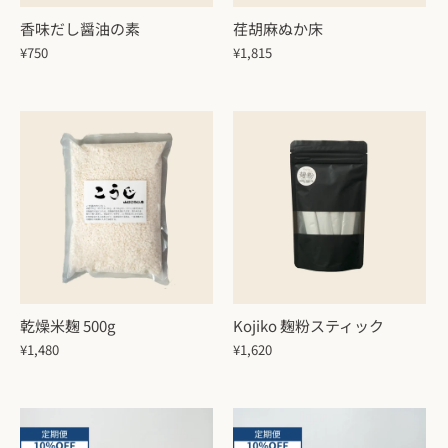
香味だし醤油の素
荏胡麻ぬか床
¥750
¥1,815
乾燥米麹 500g
Kojiko 麹粉スティック
¥1,480
¥1,620