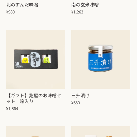
北のずんだ味噌
南の玄米味噌
¥980
¥1,263
【ギフト】麹屋のお味噌セ
三升漬け
ット 箱入り
¥680
¥1,864