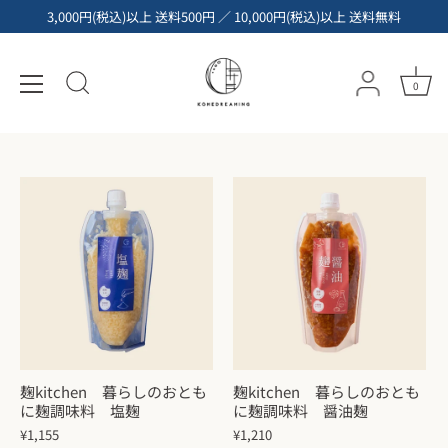
コ
3,000円(税込)以上 送料500円 ／ 10,000円(税込)以上 送料無料
ン
テ
発酵調味料・麹
ン
0
ツ
へ
ス
キ
ッ
プ
麹kitchen 暮らしのおとも
麹kitchen 暮らしのおとも
に麹調味料 塩麹
に麹調味料 醤油麹
¥1,155
¥1,210