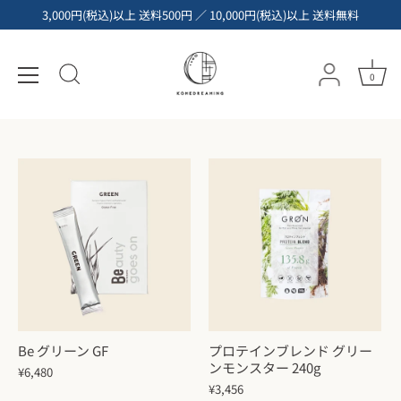
コ
3,000円(税込)以上 送料500円 ／ 10,000円(税込)以上 送料無料
ン
テ
インナーケア
ン
0
ツ
へ
ス
キ
ッ
プ
Be グリーン GF
プロテインブレンド グリー
ンモンスター 240g
¥6,480
¥3,456