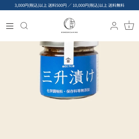
コ
3,000円(税込)以上 送料500円 ／ 10,000円(税込)以上 送料無料
ン
テ
ン
0
ツ
へ
ス
キ
ッ
プ