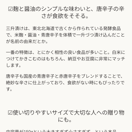
☑麹と醤油のシンプルな味わいと、唐辛子の辛
さが食欲をそそる。
三升漬けは、東北北海道で古くから作られている発酵食品
で、米麹・醤油・青唐辛子を体積で一升づつ漬け込んだこと
が名前の由来だとか。
一番の特徴は、とにかく相性の良い食品が多いこと。
白米に
つけてかきこむのはもちろん、納豆やお豆腐に非常にマッチ
します。
唐辛子も国産の青唐辛子と赤唐辛子をブレンドすることで、
絶妙な辛さに仕上がっており、食欲がない時にもぴったりで
す。
☑使い切りやすいサイズで大切な人への贈り物
にも。
内容量が150gという大きすぎず小さすぎず、という本品。