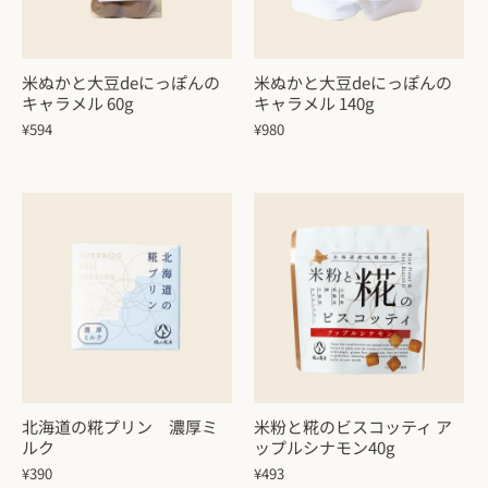
米ぬかと大豆deにっぽんの
米ぬかと大豆deにっぽんの
キャラメル 60g
キャラメル 140g
¥594
¥980
北海道の糀プリン 濃厚ミ
米粉と糀のビスコッティ ア
ルク
ップルシナモン40g
¥390
¥493