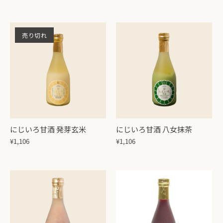
売り切れ
にじいろ甘酒 発芽玄米
にじいろ甘酒 八女抹茶
¥1,106
¥1,106