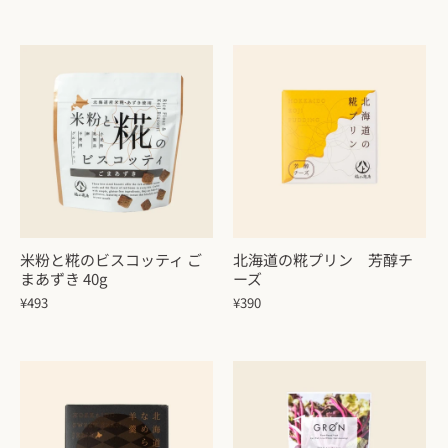
米粉と糀のビスコッティ ご
北海道の糀プリン 芳醇チ
まあずき 40g
ーズ
¥493
¥390