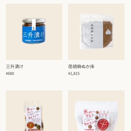
三升漬け
荏胡麻ぬか床
¥680
¥1,815