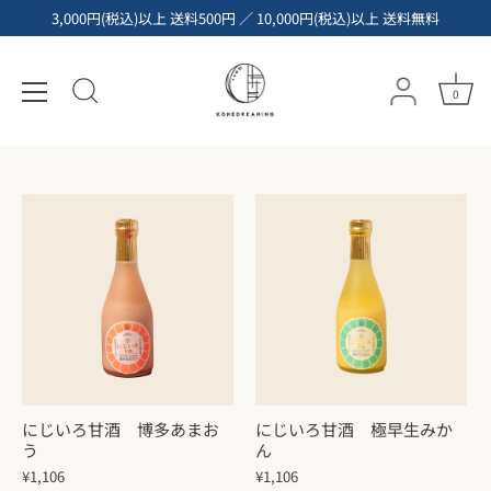
コ
3,000円(税込)以上 送料500円 ／ 10,000円(税込)以上 送料無料
ン
テ
全ての商品
ン
0
ツ
へ
ス
キ
ッ
プ
にじいろ甘酒 博多あまお
にじいろ甘酒 極早生みか
う
ん
¥1,106
¥1,106