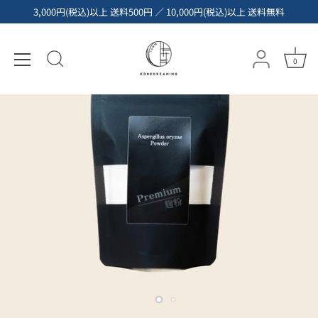
コ
3,000円(税込)以上 送料500円 ／ 10,000円(税込)以上 送料無料
ン
テ
ン
0
ツ
へ
ス
キ
ッ
プ