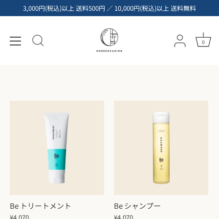
コ
3,000円(税込)以上 送料500円 ／ 10,000円(税込)以上 送料無料
ン
テ
発酵ヘアケア・ボディケア・ハンドケ
ン
ア
0
ツ
へ
ス
キ
ッ
プ
Be トリートメント
Be シャンプー
¥4,070
¥4,070