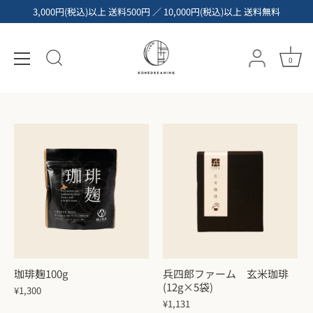
コ
3,000円(税込)以上 送料500円 ／ 10,000円(税込)以上 送料無料
ン
テ
お茶・珈琲
ン
0
ツ
へ
ス
キ
ッ
プ
珈琲麹100g
兵四郎ファーム 玄米珈琲
(12g×5袋)
¥1,300
¥1,131