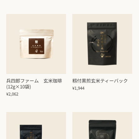
兵四郎ファーム 玄米珈琲
籾付黒煎玄米ティーバック
(12g×10袋)
¥1,944
¥2,062