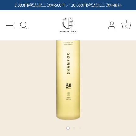
コ
3,000円(税込)以上 送料500円 ／ 10,000円(税込)以上 送料無料
ン
テ
ン
0
ツ
へ
ス
キ
ッ
プ