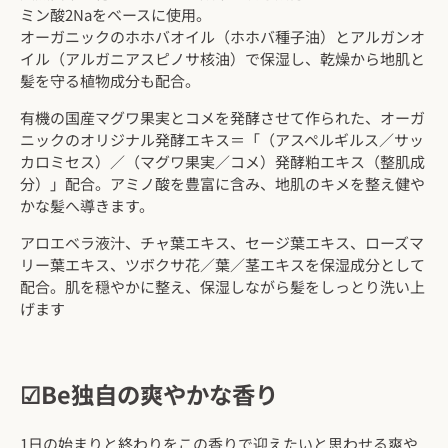
ミン酸2Naをベースに使用。
オーガニックのホホバオイル（
ホホバ種子油）とアルガンオ
イル（
アルガニアスピノサ核油）で保湿し、乾燥から地肌と
髪を守る植物成分も配合。
有
機の国産マグワ果実とコメを発酵させて作られた、オーガ
ニックのオリジナル発酵エキス＝「（アスペルギルス／サッ
カロミセス）／（マグワ果実／コメ）発酵粕エキス（整肌成
分）」配合。
アミノ酸を豊富に含み、地肌のキメを整え健や
かな髪へ導きます。
アロエベラ液汁、チャ葉エキス、セージ葉エキス、ローズマ
リー葉エキス、ツボクサ花／葉／茎エキスを保湿成分として
配合。肌を穏やかに整え、保湿しながら髪をしっとり洗い上
げます
☑︎Be独自の​爽やかな香り
1日の始まりと終わりをこの香りで迎えたいと思わせる爽や