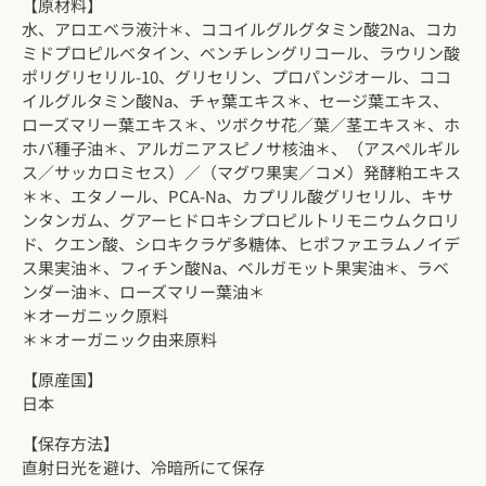
【原材料】
水、アロエベラ液汁＊、ココイルグルグタミン酸2Na、コカ
ミドプロピルベタイン、ベンチレングリコール、ラウリン酸
ポリグリセリル-10、グリセリン、プロパンジオール、ココ
イルグルタミン酸Na、チャ葉エキス＊、セージ葉エキス、
ローズマリー葉エキス＊、ツボクサ花／葉／茎エキス＊、ホ
ホバ種子油＊、アルガニアスピノサ核油＊、（アスペルギル
ス／サッカロミセス）／（マグワ果実／コメ）発酵粕エキス
＊＊、エタノール、PCA-Na、カプリル酸グリセリル、キサ
ンタンガム、グアーヒドロキシプロピルトリモニウムクロリ
ド、クエン酸、シロキクラゲ多糖体、ヒポファエラムノイデ
ス果実油＊、フィチン酸Na、ベルガモット果実油＊、ラベ
ンダー油＊、ローズマリー葉油＊
＊オーガニック原料
＊＊オーガニック由来原料
【原産国】
日本
【保存方法】
直射日光を避け、冷暗所にて保存