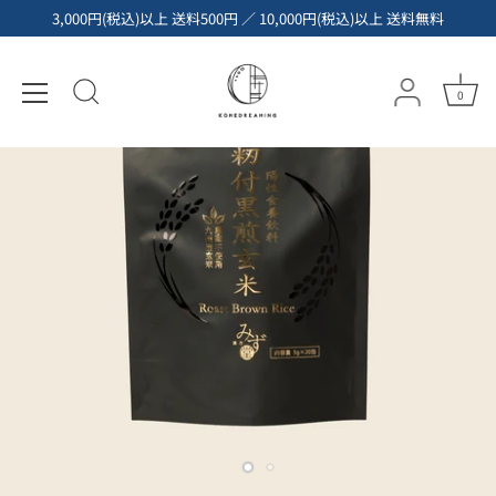
コ
3,000円(税込)以上 送料500円 ／ 10,000円(税込)以上 送料無料
ン
テ
ン
0
ツ
へ
ス
キ
ッ
プ