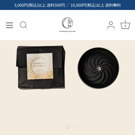
コ
3,000円(税込)以上 送料500円 ／ 10,000円(税込)以上 送料無料
ン
テ
ン
0
ツ
へ
ス
キ
ッ
プ