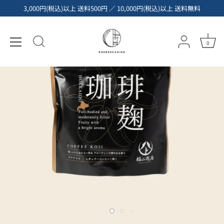
コ
3,000円(税込)以上 送料500円 ／ 10,000円(税込)以上 送料無料
ン
テ
ン
0
ツ
へ
ス
キ
ッ
プ