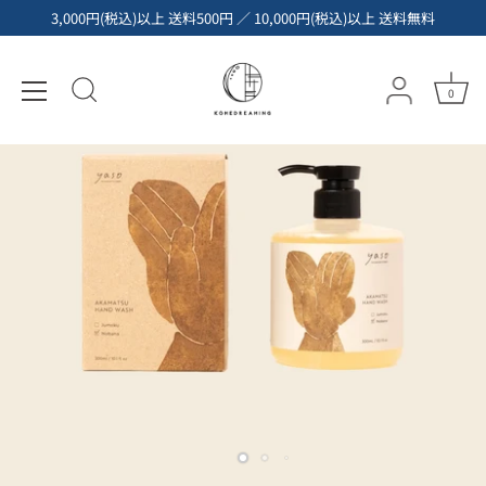
コ
3,000円(税込)以上 送料500円 ／ 10,000円(税込)以上 送料無料
ン
テ
ン
0
ツ
へ
ス
キ
ッ
プ