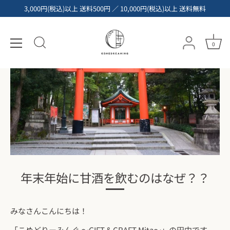
コ
3,000円(税込)以上 送料500円 ／ 10,000円(税込)以上 送料無料
ン
テ
ン
0
ツ
へ
ス
キ
ッ
プ
年末年始に甘酒を飲むのはなぜ？？
みなさんこんにちは！
「こめどりーみんぐ ～GIFT & CRAFT Mita〜」の田中です。