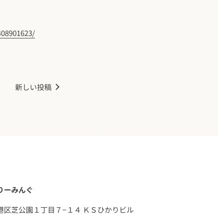
408901623/
新しい投稿
りーみんぐ
港区芝公園１丁目７−１４ ＫＳひかりビル