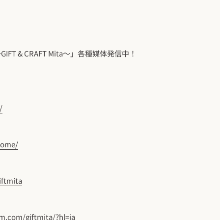
FT & CRAFT Mita～」各種媒体発信中！
/
kome/
iftmita
m.com/giftmita/?hl=ja