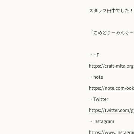
スタッフ田中でした！
「こめどりーみんぐ ～GI
・HP
https://craft-mita.org
・note
https://note.com/oo
・Twitter
https://twitter.com/g
・Instagram
https://www.instagra