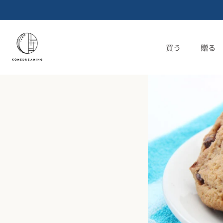
コ
ン
テ
ン
買う
贈る
ツ
へ
ス
キ
ッ
プ