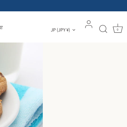
せ
通貨
JP (JPY ¥)
0