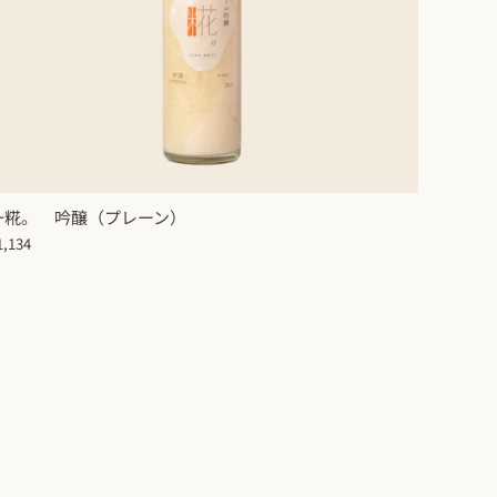
一糀。 吟醸（プレーン）
1,134