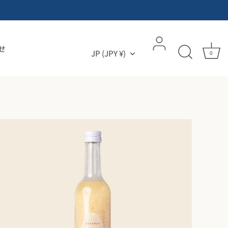
せ
通貨
JP (JPY ¥)
0