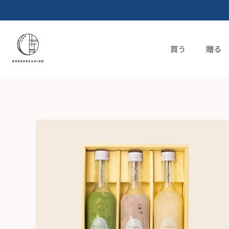
コ
ン
テ
ン
買う
贈る
ツ
へ
ス
キ
ッ
プ