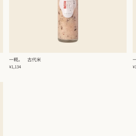
一糀。 古代米
¥1,134
¥