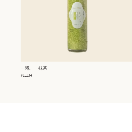
一糀。 抹茶
¥1,134