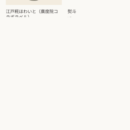
江戸糀ほわいと（廣度院コ
熨斗
ラボラベル）
¥0
¥1,390
甘酒飲み比べセット３種
甘酒飲み比べセット６種
¥2,051
¥5,738