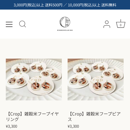
コ
3,000円(税込)以上 送料500円 ／ 10,000円(税込)以上 送料無料
ン
テ
甘酒・雑貨かふぇ こめどりーみんぐ
ン
0
ツ
へ
ス
キ
ッ
プ
【Crop】雑穀米フープイヤ
【Crop】雑穀米フープピア
リング
ス
¥3,300
¥3,300