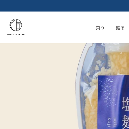
コ
ン
テ
ン
買う
贈る
ツ
へ
ス
キ
ッ
プ