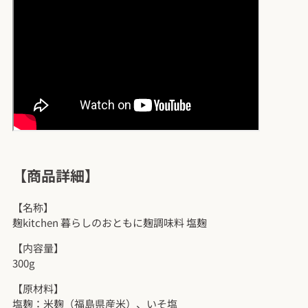
【商品詳細】
【名称】
麹kitchen 暮らしのおともに麹調味料 塩麹
【内容量】
300g
【原材料】
塩麹：米麹（福島県産米）、いそ塩