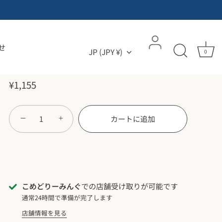
甘酒・雑貨かふぇ こめどりーみんぐ
麹kitchen 暮らしのおとも
せ
通貨
JP (JPY ¥)
0
に麹調味料 塩麹
¥1,155
−
+
カートに追加
こめどりーみんぐ
での店舗受け取りが可能です
通常24時間で準備が完了します
店舗情報を見る